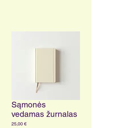
Jūsų sąmonės ir pusiausvyros įžvalgų
portalas
Sąmonės
vedamas žurnalas
Price
25,00 €