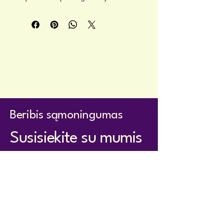
Viršelis – ramus, prislopintų žemės 
atspalvių, o puslapiai kreminės 
spalvos.
Privatumo politika
Prieinamumo pareiškimas
Sąlygos ir nuostatos
Grąžinimo politika
Pristatymo politika
Beribis sąmoningumas
Susisiekite su mumis
holistom@proton.me
holistom@proton.me