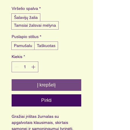
Viršelio spalva
*
Šalavijų žalia
Tamsiai žalsvai mėlyna
Puslapio stilius
*
Pamušalu
Taškuotas
Kiekis
*
Į krepšelį
Pirkti
Gražiai įrištas žurnalas su 
apgalvotais klausimais, skirtais 
sąmonei ir sąmoningumui tyrinėti. 