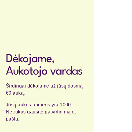
Jūsų sąmonės ir pusiausvyros įžvalgų
portalas
Dėkojame,
Aukotojo vardas
Širdingai dėkojame už jūsų dosnią
€0 auką.
Jūsų aukos numeris yra 1000.
Netrukus gausite patvirtinimą e.
paštu.