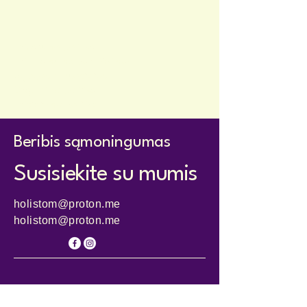
Privatumo politika
Prieinamumo pareiškimas
Sąlygos ir nuostatos
Grąžinimo politika
Pristatymo politika
Beribis sąmoningumas
Susisiekite su mumis
holistom@proton.me
holistom@proton.me